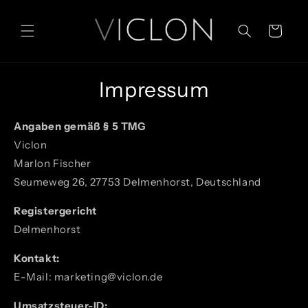
Direkt
zum
Inhalt
Warenkorb
Impressum
Angaben gemäß § 5 TMG
Viclon
Marlon Fischer
Seumeweg 26, 27753 Delmenhorst, Deutschland
Registergericht
Delmenhorst
Kontakt:
E-Mail: marketing@viclon.de
Umsatzsteuer-ID: